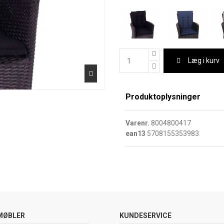
Læg i kurv
Produktoplysninger
Varenr.
8004800417
ean13
5708155353983
MØBLER
KUNDESERVICE