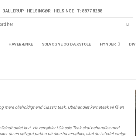
BALLERUP · HELSINGØR · HELSINGE T: 8877 8288
HAVEBÆNKE
SOLVOGNE OG DÆKSTOLE
HYNDER
DI
g mere olieholdigt end Classic teak. Ubehandlet kerneteak vil få en
lieindholdet lavt. Havemøbler i Classic Teak skal behandles med
Ønsker du en sølvgrå patina på dine havemøbler, skal du i stedet vælge