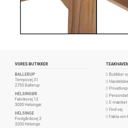
VORES BUTIKKER
TEAKHAVE
BALLERUP
Butikker o
Tempovej 31
Handelsbe
2750 Ballerup
Privatlivspo
HELSINGØR
Persondata
Fabriksvej 12
E-mærket
3000 Helsingør
Find vej
HELSINGE
Fakta om 
Fredgårdsvej 2
3200 Helsinge