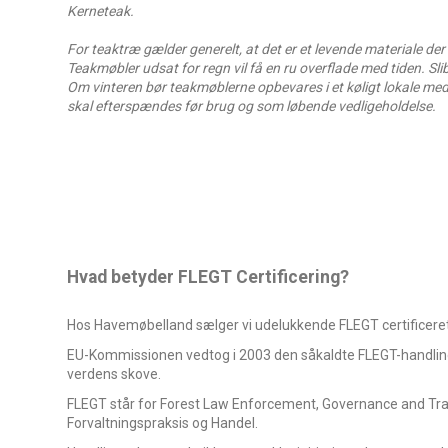
Kerneteak.
For teaktræ gælder generelt, at det er et levende materiale de
Teakmøbler udsat for regn vil få en ru overflade med tiden. Sli
Om vinteren bør teakmøblerne opbevares i et køligt lokale med 
skal efterspændes før brug og som løbende vedligeholdelse.
Hvad betyder FLEGT Certificering?
Hos Havemøbelland sælger vi udelukkende FLEGT certificeret
EU-Kommissionen vedtog i 2003 den såkaldte FLEGT-handling
verdens skove.
FLEGT står for Forest Law Enforcement, Governance and Tra
Forvaltningspraksis og Handel.