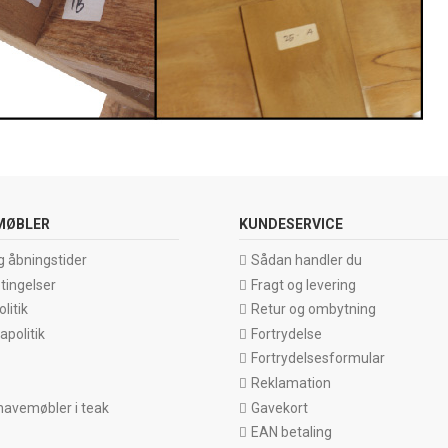
MØBLER
KUNDESERVICE
g åbningstider
Sådan handler du
tingelser
Fragt og levering
litik
Retur og ombytning
politik
Fortrydelse
Fortrydelsesformular
Reklamation
havemøbler i teak
Gavekort
EAN betaling