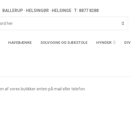
BALLERUP · HELSINGØR · HELSINGE T: 8877 8288
HAVEBÆNKE
SOLVOGNE OG DÆKSTOLE
HYNDER
DI
en af vores butikker enten på mail eller telefon.