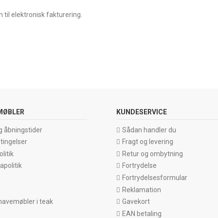
il elektronisk fakturering.
MØBLER
KUNDESERVICE
g åbningstider
Sådan handler du
tingelser
Fragt og levering
litik
Retur og ombytning
politik
Fortrydelse
Fortrydelsesformular
Reklamation
havemøbler i teak
Gavekort
EAN betaling