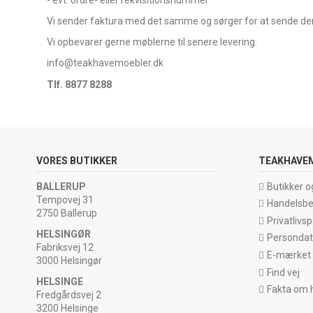
Vi sender faktura med det samme og sørger for at sende den t
Vi opbevarer gerne møblerne til senere levering.
info@teakhavemoebler.dk
Tlf. 8877 8288
VORES BUTIKKER
TEAKHAVE
BALLERUP
Butikker o
Tempovej 31
Handelsbe
2750 Ballerup
Privatlivspo
HELSINGØR
Persondata
Fabriksvej 12
E-mærket
3000 Helsingør
Find vej
HELSINGE
Fakta om 
Fredgårdsvej 2
3200 Helsinge