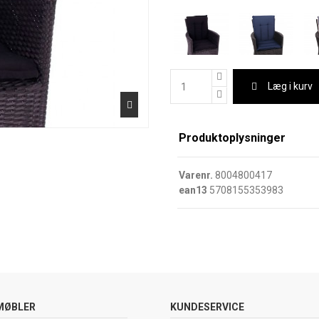
Læg i kurv
Produktoplysninger
Varenr.
8004800417
ean13
5708155353983
MØBLER
KUNDESERVICE