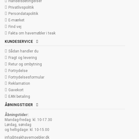
Handelsbetingelser
Privatlivspolitik
Persondatapolitik
E-mærket
Find vej
Fakta om havemøbler i teak
KUNDESERVICE
Sådan handler du
Fragt og levering
Retur og ombytning
Fortrydelse
Fortrydelsesformular
Reklamation
Gavekort
EAN betaling
ÅBNINGSTIDER
Åbningstider:
Mandag-fredag: kl. 10-17.30
Lørdag, søndag
og helligdage: kl. 10-15.00
info@teakhavemoebler.dk