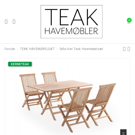
0
Forside
TEAK HAVEMØBELSÆT
Sofia Kiel Teak Havemøbelsæt