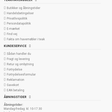
TEAKHAVEMØBLER
Butikker og åbningstider
Handelsbetingelser
Privatlivspolitik
Persondatapolitik
E-mærket
Find vej
Fakta om havemøbler i teak
KUNDESERVICE
Sådan handler du
Fragt og levering
Retur og ombytning
Fortrydelse
Fortrydelsesformular
Reklamation
Gavekort
EAN betaling
ÅBNINGSTIDER
Åbningstider:
Mandag-fredag: kl. 10-17.30