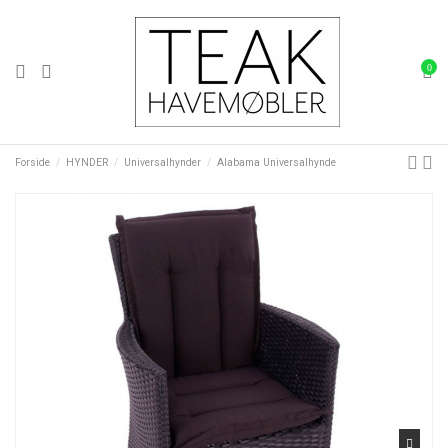
0
Forside
HYNDER
Universalhynder
Alabama Universalhynde