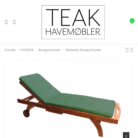
0
Forside
HYNDER
Solvognshynder
Alabama Solvognshynde