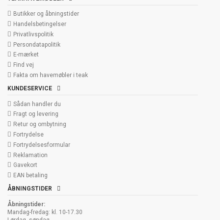
Butikker og åbningstider
Handelsbetingelser
Privatlivspolitik
Persondatapolitik
E-mærket
Find vej
Fakta om havemøbler i teak
KUNDESERVICE
Sådan handler du
Fragt og levering
Retur og ombytning
Fortrydelse
Fortrydelsesformular
Reklamation
Gavekort
EAN betaling
ÅBNINGSTIDER
Åbningstider:
Mandag-fredag: kl. 10-17.30
Lørdag, søndag