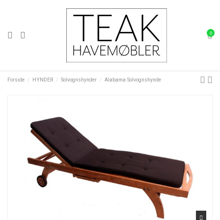
0
Forside
HYNDER
Solvognshynder
Alabama Solvognshynde