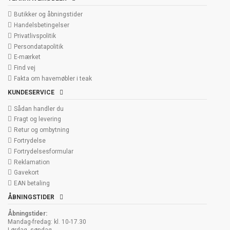
Butikker og åbningstider
Handelsbetingelser
Privatlivspolitik
Persondatapolitik
E-mærket
Find vej
Fakta om havemøbler i teak
KUNDESERVICE
Sådan handler du
Fragt og levering
Retur og ombytning
Fortrydelse
Fortrydelsesformular
Reklamation
Gavekort
EAN betaling
ÅBNINGSTIDER
Åbningstider:
Mandag-fredag: kl. 10-17.30
Lørdag, søndag