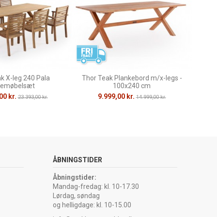
k X-leg 240 Pala
Thor Teak Plankebord m/x-legs -
emøbelsæt
100x240 cm
00 kr.
9.999,00 kr.
23.393,00 kr.
14.999,00 kr.
ÅBNINGSTIDER
Åbningstider:
Mandag-fredag: kl. 10-17.30
Lørdag, søndag
og helligdage: kl. 10-15.00