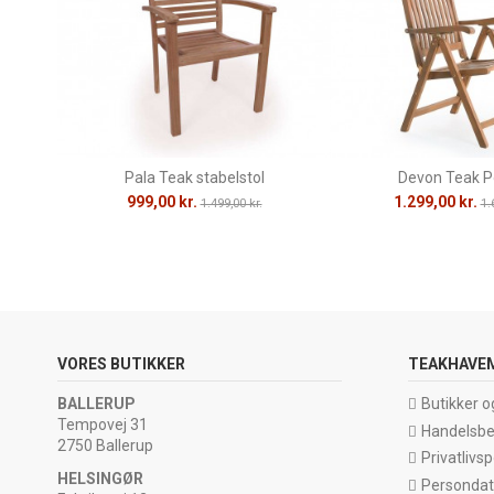
Pala Teak stabelstol
Devon Teak Po
999,00 kr.
1.299,00 kr.
1.499,00 kr.
1.
VORES BUTIKKER
TEAKHAVE
BALLERUP
Butikker o
Tempovej 31
Handelsbe
2750 Ballerup
Privatlivspo
HELSINGØR
Persondata