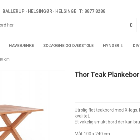
BALLERUP · HELSINGØR · HELSINGE T: 8877 8288
HAVEBÆNKE
SOLVOGNE OG DÆKSTOLE
HYNDER
DI
240 cm
Thor Teak Plankebor
Utrolig flot teakbord med X-legs.
kvalitet.
Et virkelig smukt bord der kan b
Mål: 100 x 240 cm.