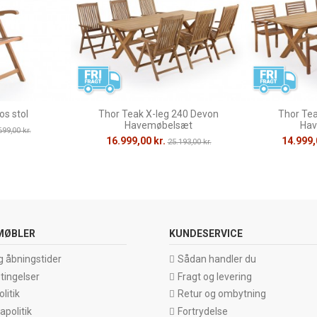
s stol
Thor Teak X-leg 240 Devon
Thor Tea
Havemøbelsæt
Hav
699,00 kr.
16.999,00 kr.
14.999,
25.193,00 kr.
MØBLER
KUNDESERVICE
g åbningstider
Sådan handler du
tingelser
Fragt og levering
litik
Retur og ombytning
politik
Fortrydelse