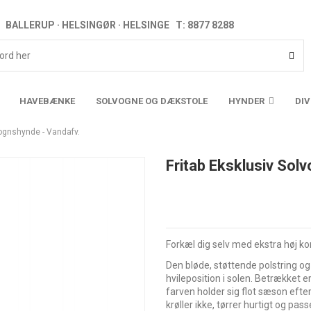
BALLERUP · HELSINGØR · HELSINGE T: 8877 8288
HAVEBÆNKE
SOLVOGNE OG DÆKSTOLE
HYNDER
DI
vognshynde - Vandafv.
Fritab Eksklusiv Sol
Forkæl dig selv med ekstra høj k
Den bløde, støttende polstring o
hvileposition i solen. Betrækket er
farven holder sig flot sæson efte
krøller ikke, tørrer hurtigt og pa