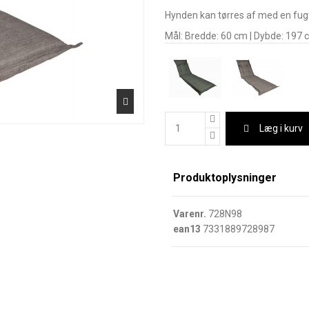
Hynden kan tørres af med en fugti
Mål: Bredde: 60 cm | Dybde: 197 c
Læg i kurv
Produktoplysninger
Varenr.
728N98
ean13
7331889728987