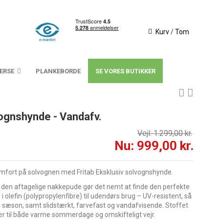
Kurv
/
Tom
VERSE
PLANKEBORDE
SE VORES BUTIKKER
vognshynde - Vandafv.
Vejl: 1.299,00 kr.
Nu: 999,00 kr.
omfort på solvognen med Fritab Eksklusiv solvognshynde.
g den aftagelige nakkepude gør det nemt at finde den perfekte
 i olefin (polypropylenfibre) til udendørs brug – UV-resistent, så
r sæson, samt slidstærkt, farvefast og vandafvisende. Stoffet
sser til både varme sommerdage og omskifteligt vejr.