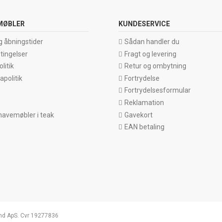
MØBLER
KUNDESERVICE
g åbningstider
Sådan handler du
tingelser
Fragt og levering
litik
Retur og ombytning
politik
Fortrydelse
Fortrydelsesformular
Reklamation
havemøbler i teak
Gavekort
EAN betaling
nd ApS. Cvr 19277836