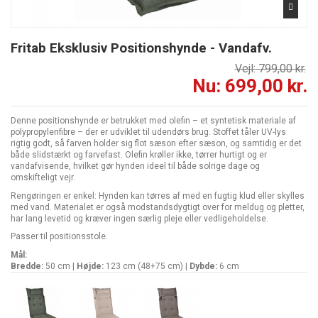
Fritab Eksklusiv Positionshynde - Vandafv.
Vejl: 799,00 kr.
Nu: 699,00 kr.
Denne positionshynde er betrukket med olefin – et syntetisk materiale af
polypropylenfibre – der er udviklet til udendørs brug. Stoffet tåler UV-lys
rigtig godt, så farven holder sig flot sæson efter sæson, og samtidig er det
både slidstærkt og farvefast. Olefin krøller ikke, tørrer hurtigt og er
vandafvisende, hvilket gør hynden ideel til både solrige dage og
omskifteligt vejr.
Rengøringen er enkel: Hynden kan tørres af med en fugtig klud eller skylles
med vand. Materialet er også modstandsdygtigt over for meldug og pletter,
har lang levetid og kræver ingen særlig pleje eller vedligeholdelse.
Passer til positionsstole.
Mål:
Bredde:
50 cm |
Højde:
123 cm (48+75 cm) |
Dybde:
6 cm