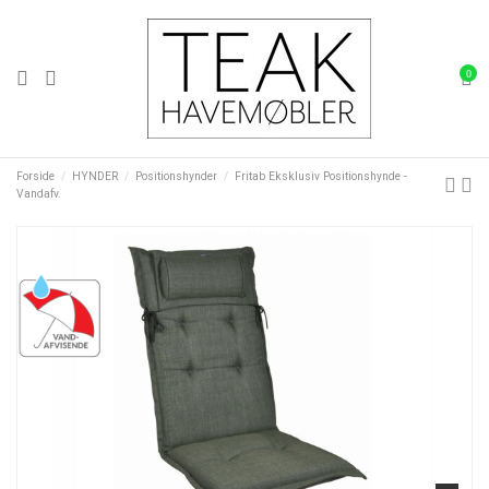
0
Forside
HYNDER
Positionshynder
Fritab Eksklusiv Positionshynde -
Vandafv.