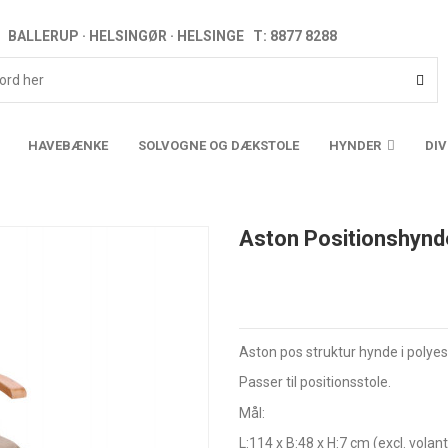
BALLERUP · HELSINGØR · HELSINGE T: 8877 8288
HAVEBÆNKE
SOLVOGNE OG DÆKSTOLE
HYNDER
DI
Aston Positionshynd
Aston pos struktur hynde i polyes
Passer til positionsstole.
Mål:
L:114
x B:48 x H:7 cm (excl. volan