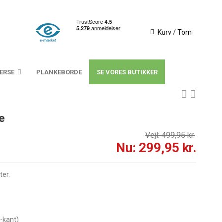
Kurv
/
Tom
VERSE
PLANKEBORDE
SE VORES BUTIKKER
e
Vejl: 499,95 kr.
Nu: 299,95 kr.
ter.
t-kant)