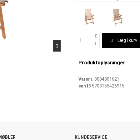
Læg i kurv
Produktoplysninger
Varenr.
8004801621
ean13
5708155426915
MØBLER
KUNDESERVICE