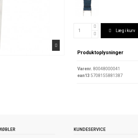
Læg i kurv
Produktoplysninger
Varenr.
80048000041
ean13
5708155881387
MØBLER
KUNDESERVICE