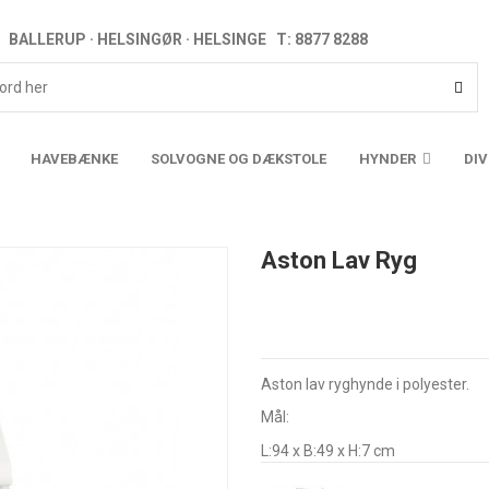
BALLERUP · HELSINGØR · HELSINGE T: 8877 8288
HAVEBÆNKE
SOLVOGNE OG DÆKSTOLE
HYNDER
DI
Aston Lav Ryg
Aston lav ryghynde i polyester.
Mål:
L:94 x B:49 x H:7 cm