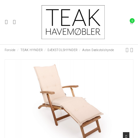
0
Forside
TEAK HYNDER
DÆKSTOLSHYNDER
Aston Dækstolshynde