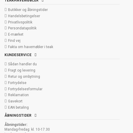
TEAKHAVEMØBLER
Butikker og åbningstider
Handelsbetingelser
Privatlivspolitik
Persondatapolitik
E-mærket
Find vej
Fakta om havemøbler i teak
KUNDESERVICE
Sådan handler du
Fragt og levering
Retur og ombytning
Fortrydelse
Fortrydelsesformular
Reklamation
Gavekort
EAN betaling
ÅBNINGSTIDER
Åbningstider:
Mandag-fredag: kl. 10-17.30