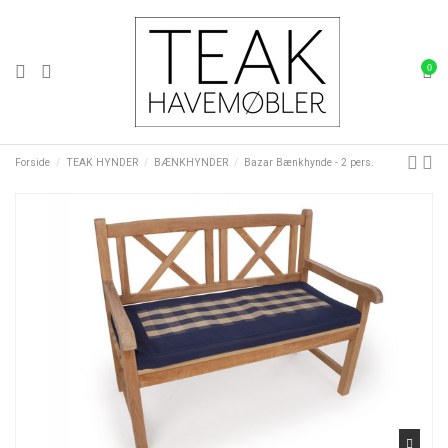
0
Forside
TEAK HYNDER
BÆNKHYNDER
Bazar Bænkhynde - 2 pers.