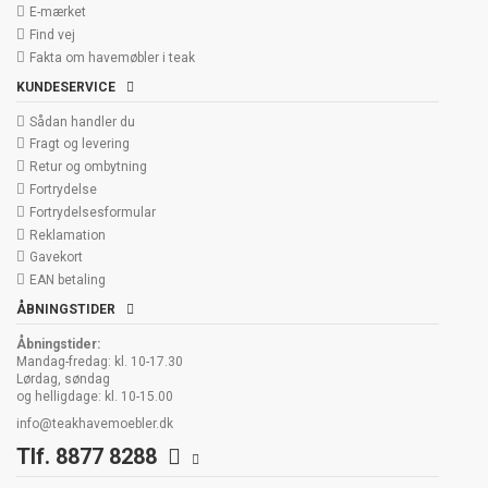
E-mærket
Find vej
Fakta om havemøbler i teak
KUNDESERVICE
Sådan handler du
Fragt og levering
Retur og ombytning
Fortrydelse
Fortrydelsesformular
Reklamation
Gavekort
EAN betaling
ÅBNINGSTIDER
Åbningstider:
Mandag-fredag: kl. 10-17.30
Lørdag, søndag
og helligdage: kl. 10-15.00
info@teakhavemoebler.dk
Tlf. 8877 8288