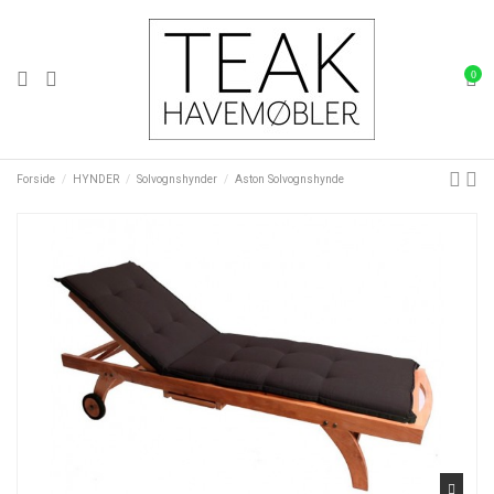
0
Forside
HYNDER
Solvognshynder
Aston Solvognshynde