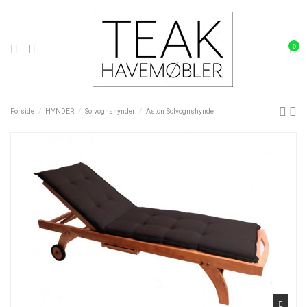
0
Forside
HYNDER
Solvognshynder
Aston Solvognshynde