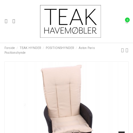
0
Forside
TEAK HYNDER
POSITIONSHYNDER
Aston Paris
Positionshynde