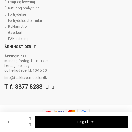
Fragt og levering
Retur og ombytning
Fortrydelse
Fortrydelsesformular
Reklamation
Gavekort
EAN betaling
ÅBNINGSTIDER
Åbningstider:
Mandag-fredag: kl. 10-17.30
Lørdag, søndag
og helligdage: kl. 10-15.00
info@teakhavemoebler.dk
Tlf. 8877 8288
Læg i kurv
Copyright 2006-2026 Havemøbelland All Rights Reserved. Havemøbelland
ApS. Cvr 19277836