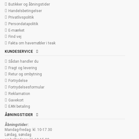
Butikker og åbningstider
Handelsbetingelser
Privatlivspolitik
Persondatapolitik
E-mærket
Find vej
Fakta om havemøbler i teak
KUNDESERVICE
Sådan handler du
Fragt og levering
Retur og ombytning
Fortrydelse
Fortrydelsesformular
Reklamation
Gavekort
EAN betaling
ÅBNINGSTIDER
Åbningstider:
Mandag-fredag: kl. 10-17.30
Lørdag, søndag