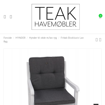
0
Forside
HYNDER
Hynder til stole m/lav ryg
Fritab Eksklusiv Lav
Ryg