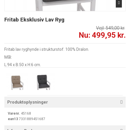
Fritab Eksklusiv Lav Ryg
Vejl: 549,00 kr.
Nu: 499,95 kr.
Fritab lav ryghynde i strukturstof. 100% Dralon.
Mål:
L:94 x B:50 x H:6 cm.
Produktoplysninger
Varenr.
45168
ean13
7331889451687