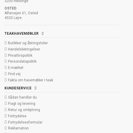
3200 Helsinge
OSTED
Alfarvejen 61, Osted
4320 Lejre
TEAKHAVEMØBLER
Butikker og åbningstider
Handelsbetingelser
Privatlivspolitik
Persondatapolitik
E-mærket
Find vej
Fakta om havemøbler i teak
KUNDESERVICE
Sådan handler du
Fragt og levering
Retur og ombytning
Fortrydelse
Fortrydelsesformular
Reklamation