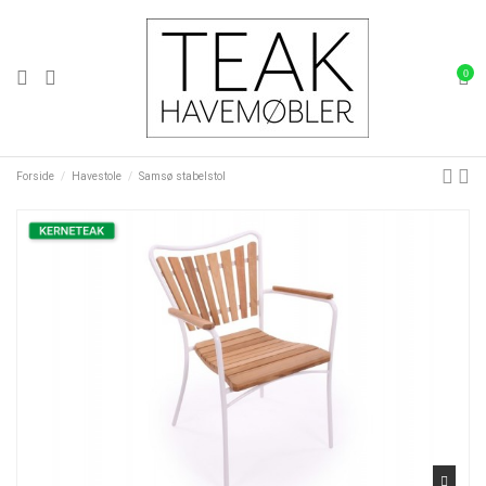
0
Forside
Havestole
Samsø stabelstol