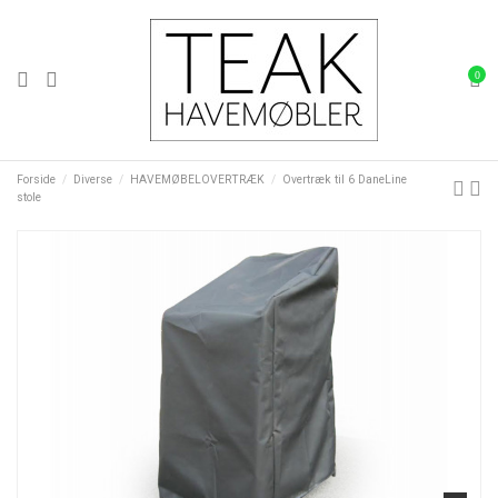
0
Forside
Diverse
HAVEMØBELOVERTRÆK
Overtræk til 6 DaneLine
stole