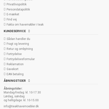
Privatlivspolitik
Persondatapolitik
E-mærket
Find vej
Fakta om havemøbler i teak
KUNDESERVICE
Sådan handler du
Fragt og levering
Retur og ombytning
Fortrydelse
Fortrydelsesformular
Reklamation
Gavekort
EAN betaling
ÅBNINGSTIDER
Åbningstider:
Mandag-fredag: kl. 10-17.30
Lørdag, søndag
og helligdage: kl. 10-15.00
info@teakhavemoebler.dk