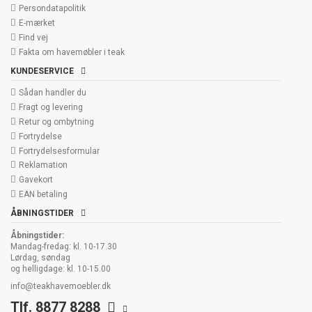
Persondatapolitik
E-mærket
Find vej
Fakta om havemøbler i teak
KUNDESERVICE
Sådan handler du
Fragt og levering
Retur og ombytning
Fortrydelse
Fortrydelsesformular
Reklamation
Gavekort
EAN betaling
ÅBNINGSTIDER
Åbningstider:
Mandag-fredag: kl. 10-17.30
Lørdag, søndag
og helligdage: kl. 10-15.00
info@teakhavemoebler.dk
Tlf. 8877 8288