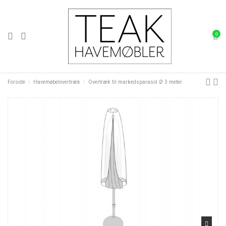
0
Forside
Havemøbelovertræk
Overtræk til markedsparasol Ø 3 meter