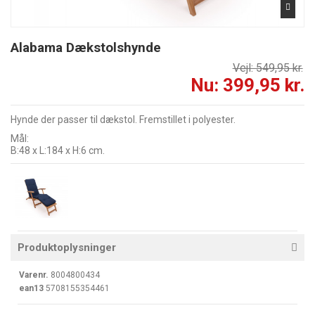
Alabama Dækstolshynde
Vejl: 549,95 kr.
Nu: 399,95 kr.
Hynde der passer til dækstol. Fremstillet i polyester.
Mål:
B:48 x L:184 x H:6 cm.
Produktoplysninger
Varenr.
8004800434
ean13
5708155354461