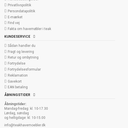
Privatlivspolitik
Persondatapolitik
E-mærket
Find vej
Fakta om havemøbler i teak
KUNDESERVICE
Sådan handler du
Fragt og levering
Retur og ombytning
Fortrydelse
Fortrydelsesformular
Reklamation
Gavekort
EAN betaling
ÅBNINGSTIDER
Åbningstider:
Mandag-fredag: kl. 10-17.30
Lørdag, søndag
og helligdage: kl. 10-15.00
info@teakhavemoebler.dk