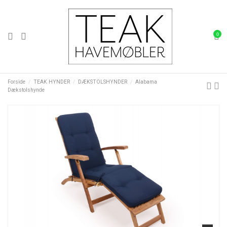
0
Forside
TEAK HYNDER
DÆKSTOLSHYNDER
Alabama
Dækstolshynde